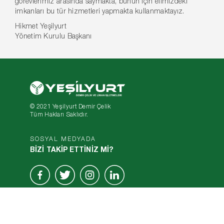
görevlerimiz arasında saymakta, bunun için elimizdeki
imkanları bu tür hizmetleri yapmakta kullanmaktayız.
Hikmet Yeşilyurt
Yönetim Kurulu Başkanı
© 2021 Yeşilyurt Demir Çelik
Tüm Hakları Saklıdır.
SOSYAL MEDYADA
BİZİ TAKİP ETTİNİZ Mİ?
Made By
2nReklamAjansı
&
Fs Medya