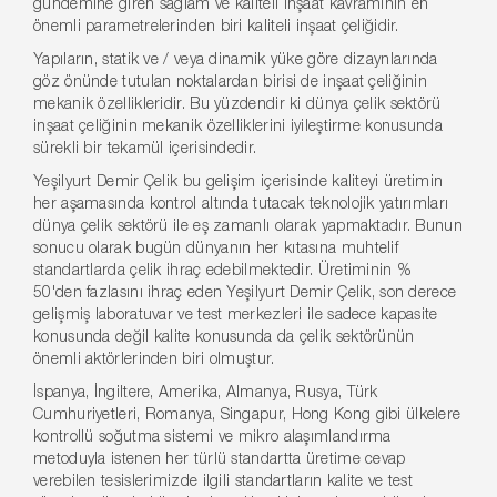
gündemine giren sağlam ve kaliteli inşaat kavramının en
önemli parametrelerinden biri kaliteli inşaat çeliğidir.
Yapıların, statik ve / veya dinamik yüke göre dizaynlarında
göz önünde tutulan noktalardan birisi de inşaat çeliğinin
mekanik özellikleridir. Bu yüzdendir ki dünya çelik sektörü
inşaat çeliğinin mekanik özelliklerini iyileştirme konusunda
sürekli bir tekamül içerisindedir.
Yeşilyurt Demir Çelik bu gelişim içerisinde kaliteyi üretimin
her aşamasında kontrol altında tutacak teknolojik yatırımları
dünya çelik sektörü ile eş zamanlı olarak yapmaktadır. Bunun
sonucu olarak bugün dünyanın her kıtasına muhtelif
standartlarda çelik ihraç edebilmektedir. Üretiminin %
50'den fazlasını ihraç eden Yeşilyurt Demir Çelik, son derece
gelişmiş laboratuvar ve test merkezleri ile sadece kapasite
konusunda değil kalite konusunda da çelik sektörünün
önemli aktörlerinden biri olmuştur.
İspanya, İngiltere, Amerika, Almanya, Rusya, Türk
Cumhuriyetleri, Romanya, Singapur, Hong Kong gibi ülkelere
kontrollü soğutma sistemi ve mikro alaşımlandırma
metoduyla istenen her türlü standartta üretime cevap
verebilen tesislerimizde ilgili standartların kalite ve test